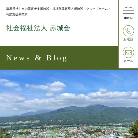
群⾺県渋川市の障害者⽀援施設・福祉型障害児⼊所施設・グループホーム・
相談⽀援事業所
menu
社会福祉法⼈ 赤城会
お電話
News & Blog
メール