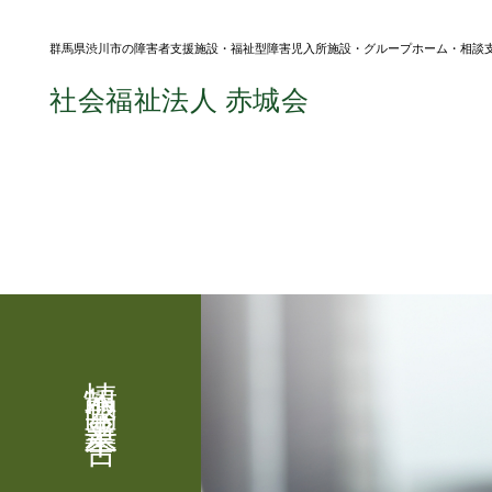
群⾺県渋川市の障害者⽀援施設・福祉型障害児⼊所施設・グループホーム・相談
社会福祉法⼈ 赤城会
情報公開・事業奉告