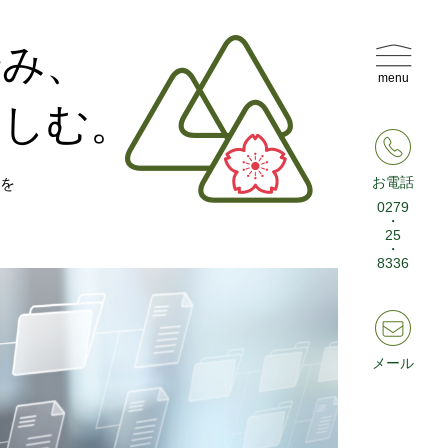
歩み、
menu
楽しむ。
お電話
を
0279
・
25
・
8336
メール