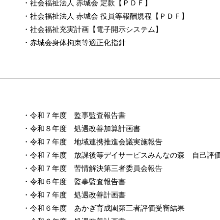
・
社会福祉法人 赤城会 定款【ＰＤＦ】
・
社会福祉法人 赤城会 役員等報酬規程【ＰＤＦ】
・
社会福祉充実計画【電子開示システム】
・
赤城会身体拘束等適正化指針
・
令和７年度 監事監査報告書
・
令和８年度 処遇改善加算計画書
・
令和７年度 地域連携推進会議実施報告
・
令和７年度 放課後等デイサービスみんなの森 自己評
・
令和７年度 苦情解決第三者委員会報告
・
令和６年度 監事監査報告書
・
令和７年度 処遇改善計画書
・
令和６年度 あかぎ育成園第三者評価受審結果