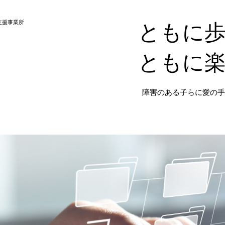
⽀援事業所
ともに
ともに
障害のある子らに愛の手