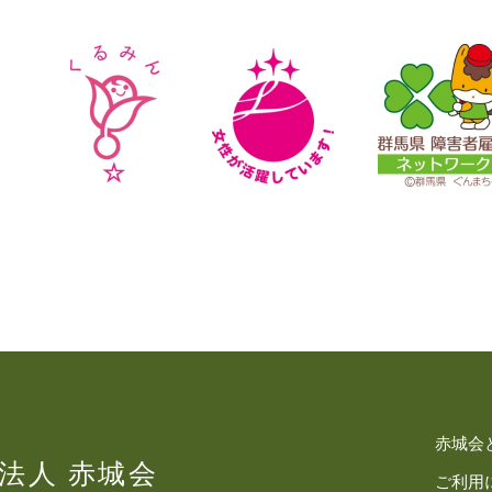
赤城会
法⼈ 赤城会
ご利用