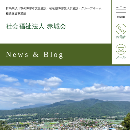
群⾺県渋川市の障害者⽀援施設・福祉型障害児⼊所施設・グループホーム・
相談⽀援事業所
menu
社会福祉法⼈ 赤城会
お電話
News & Blog
メール